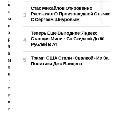
:
И
к
О
Стас Михайлов Откровенно
Т
о
Рассказал О Произошедшей Стычке
Д
м
Ы
С Сергеем Шнуровым
Х
п
а
Теперь Еще Выгоднее: Яндекс
р
Станция Мини – Со Скидкой До 50
Рублей В А1
л
а
Трамп: США Стали «свалкой» Из-За
м
Политики Джо Байдена
е
н
т
е
у
в
е