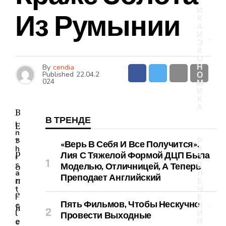
Т
И
Из Румынии
К
А
И
Э
К
О
Н
By
cendia
Published
22.04.2
О
024
М
И
К
А
В
В ТРЕНДЕ
I
Е
n
в
t
Р
«Верь В Себя И Все Получится».
h
А
р
Лия С Тяжелой Формой ДЦП Была
i
З
s
о
В
Моделью, Отличницей, А Теперь
a
Л
Преподает Английский
п
r
Е
t
Ч
е
i
Е
Пять Фильмов, Чтобы Нескучно
c
Н
й
l
И
Провести Выходные
с
e
Я