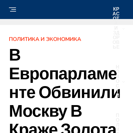
КР
АС
ОТ
А
И
ЗД
ОР
ПОЛИТИКА И ЭКОНОМИКА
ОВ
ЬЕ
В
Европарламе
Н
О
В
О
Нте Обвинили
С
Т
И
Москву В
П
О
Краже Золота
Л
И