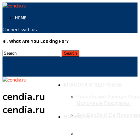
HOME
Connect with us
Hi, What Are You Looking For?
КРАСОТА И ЗДОРОВЬЕ
cendia.ru
Российские Ученые Раз
Молочные Продукты
cendia.ru
Для Барби И Ее Подружек
НОВОСТИ
Одежды
В ВОЗ Рассказали О Резк