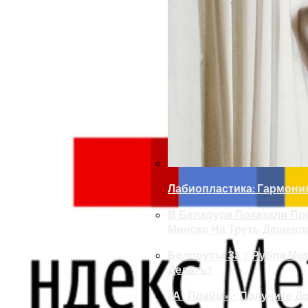
Лабиопластика: Гармони
В Беларуси Показали Пр
Минске На Треть Дешевл
Белорусы За 2 Рубля Мог
Делать?
«А1 Прайм» – Получите Д