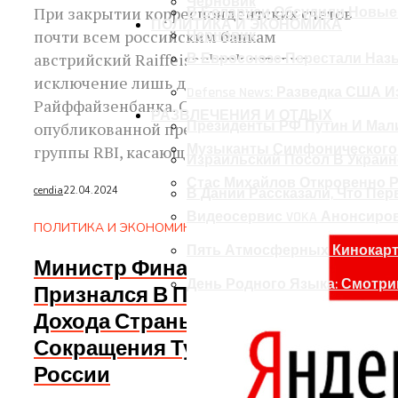
Черновик
При закрытии корреспондентских счетов
В Беларуси Обсудили Новые
ПОЛИТИКА И ЭКОНОМИКА
почти всем российским банкам
Черновик
австрийский Raiffeisenbank оставил
В Евросоюзе Перестали Наз
исключение лишь для «дочки» —
Defense News: Разведка США
Райффайзенбанка. Согласно
РАЗВЛЕЧЕНИЯ И ОТДЫХ
Президенты РФ Путин И Мал
опубликованной презентации банковской
Музыканты Симфонического 
группы RBI, касающейся...
Израильский Посол В Украин
Стас Михайлов Откровенно 
cendia
22.04.2024
В Дании Рассказали, Что Пер
Видеосервис VOKA Анонсиро
ПОЛИТИКА И ЭКОНОМИКА
Пять Атмосферных Кинокарти
Министр Финансов Кипра
День Родного Языка: Смотри
Признался В Потере Части
Дохода Страны Из-За
Сокращения Туристов Из
России