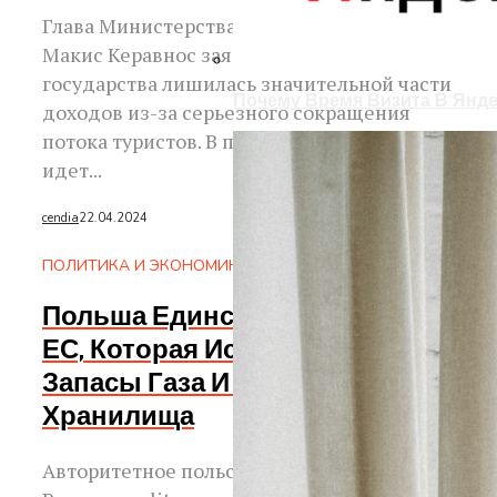
Глава Министерства финансов Кипра
Макис Керавнос заявил, что экономика
государства лишилась значительной части
Почему Время Визита В Янде
доходов из-за серьезного сокращения
потока туристов. В первую очередь, речь
идет...
cendia
22.04.2024
ПОЛИТИКА И ЭКОНОМИКА
Польша Единственная Страна
ЕС, Которая Использует
Запасы Газа И Не Пополняет
Хранилища
Авторитетное польское издание