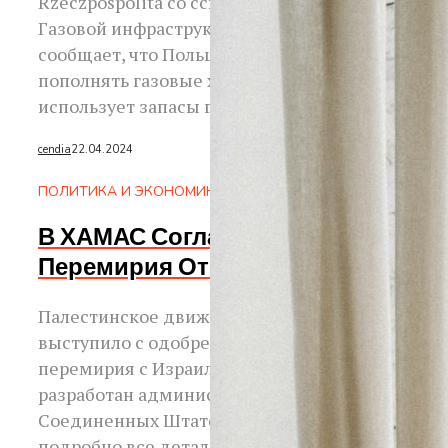
Rzeczpospolita со ссылкой на ассоциацию
Газовой инфраструктуры Европы (GIE)
сообщает, что Польша отказывается
пополнять газовые хранилища, однако
использует запасы газа. Несмотря...
cendia
22.04.2024
ПОЛИТИКА И ЭКОНОМИКА
В ХАМАС Согласовали План
Перемирия От США
Палестинское движение ХАМАС
выступило с одобрением плана
перемирия с Израилем, который был
разработан администрацией
Соединенных Штатов Америки. Более
подробно все детали будут обсуждать на...