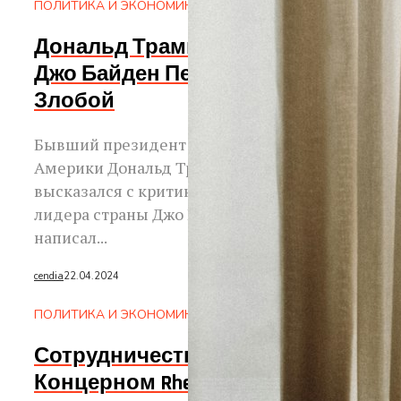
ПОЛИТИКА И ЭКОНОМИКА
Дональд Трамп Заявил, Что
Джо Байден Переполнен
Злобой
Бывший президент Соединенных Штатов
Америки Дональд Трамп в очередной раз
высказался с критикой в адрес нынешнего
лидера страны Джо Байдена. Об этом он
написал...
cendia
22.04.2024
ПОЛИТИКА И ЭКОНОМИКА
Сотрудничество России С
Концерном Rheinmetall На