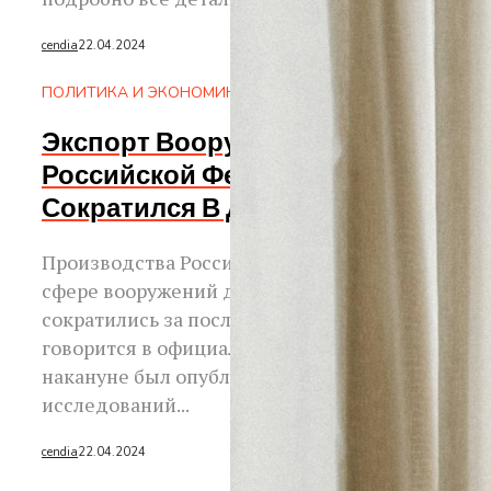
cendia
22.04.2024
ПОЛИТИКА И ЭКОНОМИКА
Экспорт Вооружений
Российской Федерации
Сократился В Два Раза
Производства Российской Федерации в
сфере вооружений достаточно сильно
сократились за последнее время. Об этом
говорится в официальном отчете, который
накануне был опубликован институтом
исследований...
cendia
22.04.2024