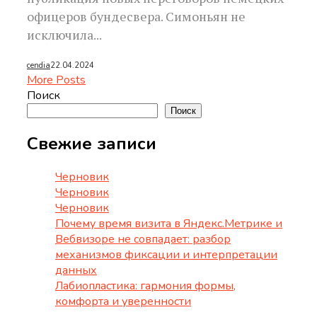
офицеров бундесвера. Симоньян не
исключила...
cendia
22.04.2024
More Posts
Поиск
Поиск
Свежие записи
Черновик
Черновик
Черновик
Почему время визита в Яндекс.Метрике и
Вебвизоре не совпадает: разбор
механизмов фиксации и интерпретации
данных
Лабиопластика: гармония формы,
комфорта и уверенности