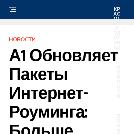
КР
АС
ОТ
А
И
ЗД
ОР
НОВОСТИ
ОВ
ЬЕ
А1 Обновляет
Пакеты
Н
О
В
О
Интернет-
С
Т
И
Роуминга:
П
О
Больше
Л
И