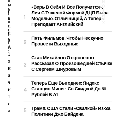
n
И
м
t
О
«Верь В Себя И Все Получится».
h
Т
п
Лия С Тяжелой Формой ДЦП Была
i
Д
s
а
Моделью, Отличницей, А Теперь
Ы
a
Х
Преподает Английский
н
r
t
и
i
Пять Фильмов, Чтобы Нескучно
c
я
l
Провести Выходные
А
e
:
1
Стас Михайлов Откровенно
з
Рассказал О Произошедшей Стычке
н
С Сергеем Шнуровым
а
ч
Теперь Еще Выгоднее: Яндекс
и
Станция Мини – Со Скидкой До 50
Рублей В А1
т
е
Трамп: США Стали «свалкой» Из-За
л
Политики Джо Байдена