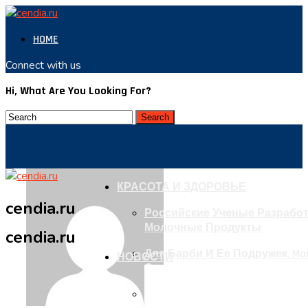
HOME
Connect with us
Hi, What Are You Looking For?
КРАСОТА И ЗДОРОВЬЕ
cendia.ru
Российские Ученые Разрабо
Молочные Продукты
cendia.ru
Для Барби И Ее Подружек. Ma
НОВОСТИ
Одежды
В ВОЗ Рассказали О Резком Р