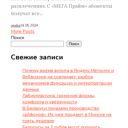
развлечениях. С «МЕГА Прайм» абоненты
получат все...
cendia
16.05.2024
More Posts
Поиск
Поиск
Свежие записи
Почему время визита в Яндекс.Метрике и
Вебвизоре не совпадает: разбор
механизмов фиксации и интерпретации
данных
Лабиопластика: гармония формы,
комфорта и уверенности
В Беларуси показали производство
«айфонов». Их уже продают в Минске на
треть дешевле
Белорусы за 2 рубля могут получить