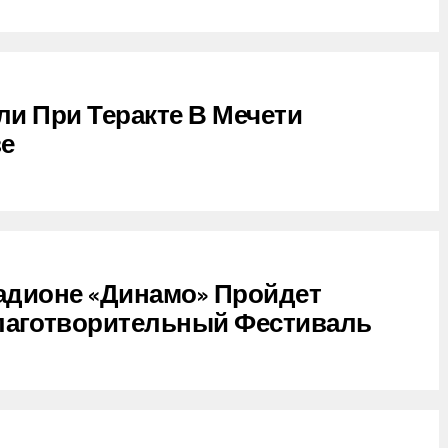
ли При Теракте В Мечети
зе
тадионе «Динамо» Пройдет
аготворительный Фестиваль