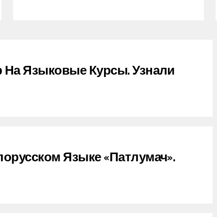
 На Языковые Курсы. Узнали
лорусском Языке «Патлумач».