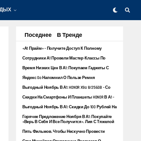
ТДЫХ
Поседнее
В Тренде
«А1 Прайм» – Получите Доступ К Полному
Спектру Услуг В Одном Пакете
Сотрудники А1 Провели Мастер-Классы По
Цифровой Грамотности В Гомеле
Время Низких Цен В А1: Покупаем Гаджеты С
Лучшими Скидками Недели
Яндекс Go Напомнил О Пользе Ремня
Безопасности
Выгодный Ноябрь В А1: HONOR X9a 8/256GB – Со
Скидкой 270 Рублей
Скидки На Смартфоны И Планшеты HONOR В А1 –
Обновите Девайс С Выгодой До 350 Рублей
Выгодный Ноябрь В А1: Скидки До 100 Рублей На
Смартфоны Infinix
Горячее Предложение Ноября В А1: Покупайте
Смартфон От POCO И Получайте POCO C40 Всего
«Верь В Себя И Все Получится». Лия С Тяжелой
За 10 Копеек
Формой ДЦП Была Моделью, Отличницей, А
Пять Фильмов, Чтобы Нескучно Провести
Теперь Преподает Английский
Выходные