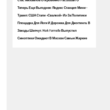
Стас Михайлов Откровенно Рассказал О
Произошедшей Стычке С Сергеем Шнуровым
Теперь Еще Выгоднее: Яндекс Станция Мини –
Со Скидкой До 50 Рублей В А1
Трамп: США Стали «свалкой» Из-За Политики
Джо Байдена
Площадка Для Йоги И Дорожка Для Джоггинга. В
Зеленой Гавани Открыли Парк
Звезды Шепчут. Mark Formelle Выпустил
Коллекцию Из 12 Пижам Со Знаками Зодиака И
Синоптики Ожидают В Москве Самые Жаркие
Астропрогнозами
Выходные С Начала Лета