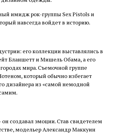
ный имидж рок-группы Sex Pistols и
торый навсегда войдет в историю.
дустрии: его коллекции выставлялись в
Кейт Бланшетт и Мишель Обама, а его
городах мира. Съемочной группе
 Нотеном, который обычно избегает
ого дизайнера из «самой немодной
 самим.
 он создавал эмоции. Став свидетелем
тстве, модельер Александр Маккуин