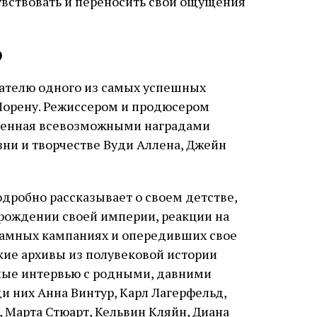
чувствовать и переносить свои ощущения
)
ателю одного из самых успешных
Лорену. Режиссером и продюсером
еченная всевозможными наградами
ни и творчестве Вуди Аллена, Джейн
одробно рассказывает о своем детстве,
зарождении своей империи, реакции на
кламных кампаниях и опередивших свое
кие архивы из полувековой истории
нные интервью с родными, давними
и них Анна Винтур, Карл Лагерфельд,
 Марта Стюарт, Кельвин Кляйн, Диана