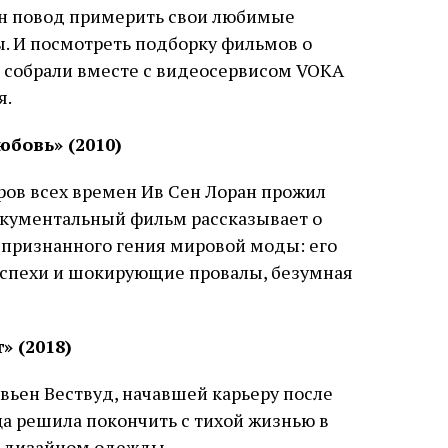
н повод примерить свои любимые
. И посмотреть подборку фильмов о
 собрали вместе с видеосервисом VOKA
я.
бовь» (2010)
ров всех времен Ив Сен Лоран прожил
окументальный фильм рассказывает о
о признанного гения мировой моды: его
успехи и шокирующие провалы, безумная
» (2018)
вьен Вествуд, начавшей карьеру после
ца решила покончить с тихой жизнью в
ь дизайном одежды.