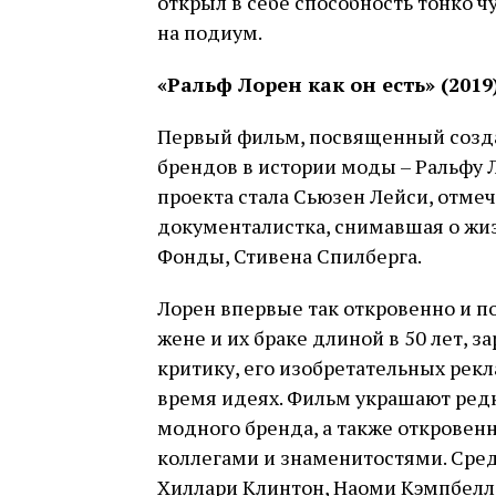
открыл в себе способность тонко 
на подиум.
«Ральф Лорен как он есть» (2019
Первый фильм, посвященный созд
брендов в истории моды – Ральфу 
проекта стала Сьюзен Лейси, отм
документалистка, снимавшая о жиз
Фонды, Стивена Спилберга.
Лорен впервые так откровенно и п
жене и их браке длиной в 50 лет, 
критику, его изобретательных ре
время идеях. Фильм украшают ред
модного бренда, а также открове
коллегами и знаменитостями. Сред
Хиллари Клинтон, Наоми Кэмпбелл,