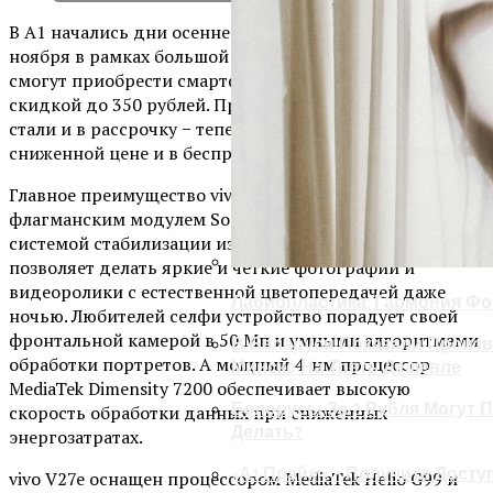
В А1 начались дни осеннего шопинга! С 11 по 27
ноября в рамках большой распродажи покупатели
смогут приобрести смартфоны vivo V27 и vivo V27e со
скидкой до 350 рублей. При этом доступнее девайсы
стали и в рассрочку − теперь их можно купить по
сниженной цене и в беспроцентную рассрочку.
Главное преимущество vivo V27 − это система камер с
флагманским модулем Sony IMX766V и гибридной
системой стабилизации изображения, которая
позволяет делать яркие и четкие фотографии и
видеоролики с естественной цветопередачей даже
Лабиопластика: Гармония Ф
ночью. Любителей селфи устройство порадует своей
фронтальной камерой в 50 Мп и умными алгоритмами
В Беларуси Показали Произв
обработки портретов. А мощный 4-нм процессор
Минске На Треть Дешевле
MediaTek Dimensity 7200 обеспечивает высокую
Белорусы За 2 Рубля Могут П
скорость обработки данных при сниженных
Делать?
энергозатратах.
«А1 Прайм» – Получите Досту
vivo V27e оснащен процессором MediaTek Helio G99 и