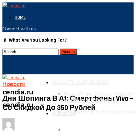
HOME
Connect with us
Hi, What Are You Looking For?
КРАСОТА И ЗДОРОВЬЕ
Новости
cendia.ru
Российские Ученые Разрабо
Дни Шопинга В А1: Смартфоны Vivo –
Молочные Продукты
cendia.ru
Со Скидкой До 350 Рублей
Для Барби И Ее Подружек. Ma
НОВОСТИ
Одежды
В ВОЗ Рассказали О Резком Р