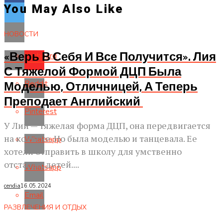
You May Also Like
НОВОСТИ
«Верь В Себя И Все Получится». Лия
Flipboard
С Тяжелой Формой ДЦП Была
Reddit
Моделью, Отличницей, А Теперь
Преподает Английский
Pinterest
У Лии — тяжелая форма ДЦП, она передвигается
на коляске. Но была моделью и танцевала. Ее
Whatsapp
хотели отправить в школу для умственно
отсталых детей....
Whatsapp
cendia
16.05.2024
Email
РАЗВЛЕЧЕНИЯ И ОТДЫХ