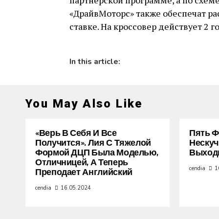
партнерской программе, а по схеме
«ДрайвМоторс» также обеспечат ра
ставке. На кроссовер действует 2 г
In this article:
You May Also Like
«Верь В Себя И Все
Пять Ф
Получится». Лия С Тяжелой
Нескуч
Формой ДЦП Была Моделью,
Выход
Отличницей, А Теперь
cendia
1
Преподает Английский
cendia
16.05.2024