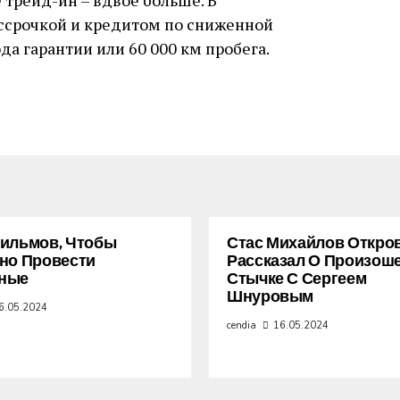
 трейд-ин – вдвое больше. В
ссрочкой и кредитом по сниженной
ода гарантии или 60 000 км пробега.
ильмов, Чтобы
Стас Михайлов Откро
но Провести
Рассказал О Произош
ные
Стычке С Сергеем
Шнуровым
6.05.2024
cendia
16.05.2024