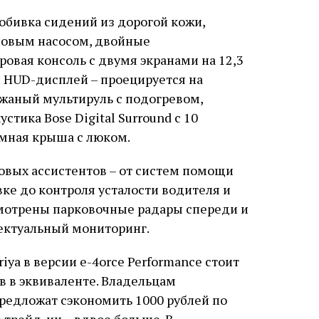
обивка сидений из дорогой кожи,
ловым насосом, двойные
овая консоль с двумя экранами на 12,3
 HUD-дисплей – проецируется на
жаный мультируль с подогревом,
тика Bose Digital Surround с 10
амная крыша с люком.
овых ассистентов – от систем помощи
ке до контроля усталости водителя и
смотрены парковочные радары спереди и
ектуальный мониторинг.
iya в версии e-4orce Performance стоит
ов в эквиваленте. Владельцам
редложат сэкономить 1000 рублей по