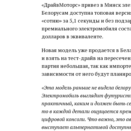
«ДрайвМоторс» привез в Минск элек
Белорусам доступна топовая версия
«сотню» за 5,1 секунды и без подз
премиального электромобиля состав
долларов в эквиваленте.
Новая модель уже продается в Бел
и взять на тест-драйв на пересече
партия небольшая, так как импорте
зависимости от него будут планир
«Эта модель раньше не видела белору
Электромобиль выглядит футуристич
практичный, каким и должен быть се
то в каждой детали ощущается преми
цифровой консоли. Что важно, это а
выступает альтернативой доступны