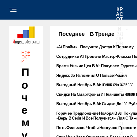
КР
АС
ОТ
А
И
Поседнее
В Тренде
ЗД
ОР
ОВ
«А1 Прайм» – Получите Доступ К Полному
ЬЕ
Спектру Услуг В Одном Пакете
НОВ
Сотрудники А1 Провели Мастер-Классы П
ОСТ
И
Цифровой Грамотности В Гомеле
Время Низких Цен В А1: Покупаем Гаджеты
Н
П
Лучшими Скидками Недели
О
Яндекс Go Напомнил О Пользе Ремня
В
Безопасности
О
О
Выгодный Ноябрь В А1: HONOR X9a 8/256GB –
С
Скидкой 270 Рублей
Т
Ч
Скидки На Смартфоны И Планшеты HONOR В
И
Обновите Девайс С Выгодой До 350 Рубле
Выгодный Ноябрь В А1: Скидки До 100 Руб
Е
Смартфоны Infinix
Горячее Предложение Ноября В А1: Покуп
Смартфон От POCO И Получайте POCO C40 В
«Верь В Себя И Все Получится». Лия С Тя
П
М
За 10 Копеек
Формой ДЦП Была Моделью, Отличницей,
О
Пять Фильмов, Чтобы Нескучно Провести
Теперь Преподает Английский
Л
У
Выходные
И