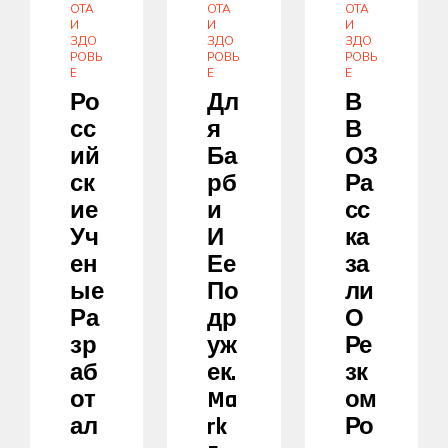
ОТА
ОТА
ОТА
И
И
И
ЗДО
ЗДО
ЗДО
РОВЬ
РОВЬ
РОВЬ
Е
Е
Е
Ро
Дл
В
Сс
Я
В
Ий
Ба
ОЗ
Ск
Рб
Ра
Ие
И
Сс
Уч
И
Ка
Ен
Ее
За
Ые
По
Ли
Ра
Др
О
Зр
Уж
Ре
Аб
Ек.
Зк
От
Ma
Ом
Ал
Rk
Ро