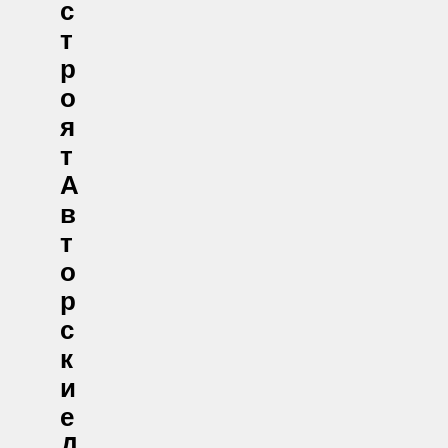
С
Т
Р
О
Я
Т
А
В
Т
О
Р
С
К
И
Е
Д