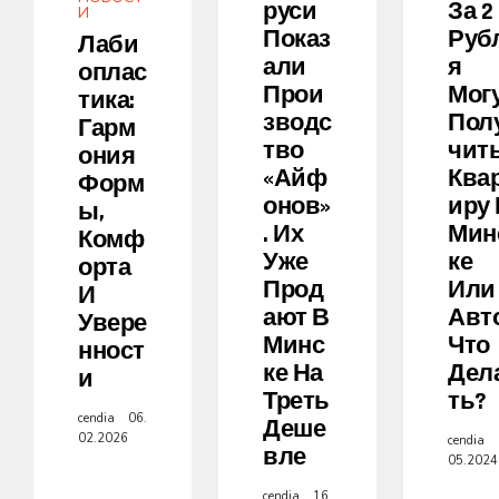
Руси
За 2
И
Показ
Руб
Лаби
Али
Я
Оплас
Прои
Мог
Тика:
Зводс
Пол
Гарм
Тво
Чит
Ония
«айф
Ква
Форм
Онов»
Иру
Ы,
. Их
Мин
Комф
Уже
Ке
Орта
Прод
Или
И
Ают В
Авто
Увере
Минс
Что
Нност
Ке На
Дел
И
Треть
Ть?
cendia
06.
Деше
02.2026
cendia
Вле
05.2024
cendia
16.