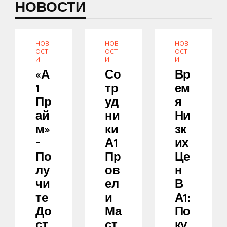
НОВОСТИ
НОВ
НОВ
НОВ
ОСТ
ОСТ
ОСТ
И
И
И
«А
Со
Вр
1
Тр
Ем
Пр
Уд
Я
Ай
Ни
Ни
М»
Ки
Зк
–
А1
Их
По
Пр
Це
Лу
Ов
Н
Чи
Ел
В
Те
И
А1:
До
Ма
По
Ст
Ст
Ку