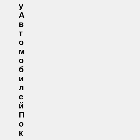
У
А
В
Т
О
М
О
Б
И
Л
Е
Й
П
О
К