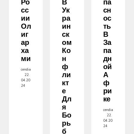
Ро
В
Па
Сс
Ук
Сн
Ии
Ра
Ос
Ол
Ин
Ть
Иг
Ск
В
Ар
Ом
За
Ха
Ко
Па
Ми
Н
Дн
Ф
Ой
cendia
Ли
А
22.
04.20
Кт
Ф
24
Е
Ри
Дл
Ке
Я
cendia
Бо
22.
04.20
Рь
24
Б