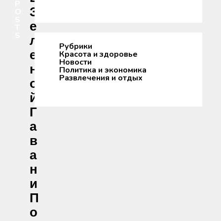
P
З
O
S
Е
T
S
Л
Рубрики
Е
Красота и здоровье
Новости
Н
Политика и экономика
Развлечения и отдых
О
Й
Г
А
В
А
Н
И
П
О