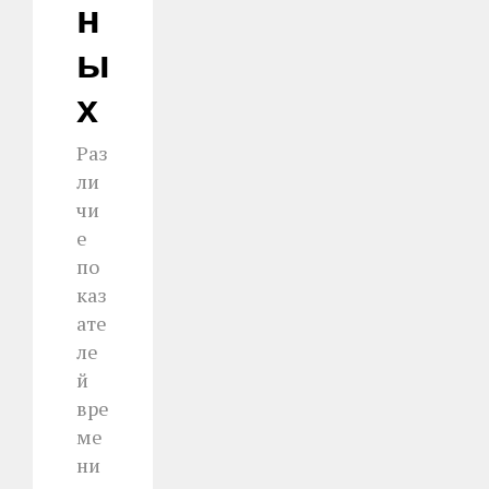
Н
Ы
Х
Раз
ли
чи
е
по
каз
ате
ле
й
вре
ме
ни