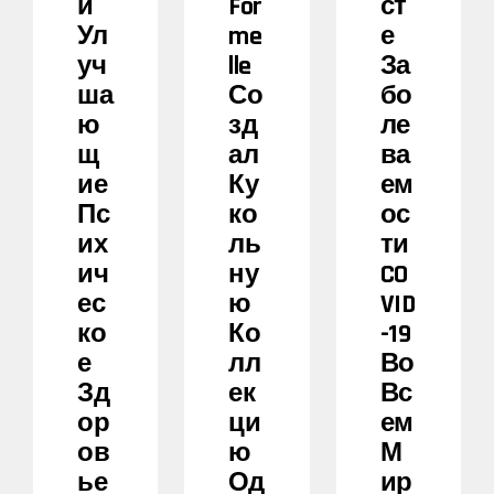
И
For
Ст
Ул
Me
Е
Уч
Lle
За
Ша
Со
Бо
Ю
Зд
Ле
Щ
Ал
Ва
Ие
Ку
Ем
Пс
Ко
Ос
Их
Ль
Ти
Ич
Ну
CO
Ес
Ю
VID
Ко
Ко
-19
Е
Лл
Во
Зд
Ек
Вс
Ор
Ци
Ем
Ов
Ю
М
Ье
Од
Ир