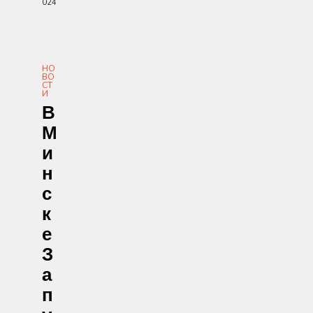
024
НО
ВО
СТ
И
В
М
И
Н
С
К
Е
З
А
П