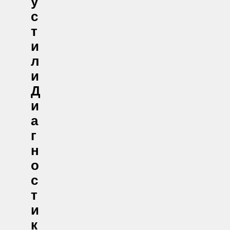
У
С
Т
И
Л
И
Д
И
А
Г
Н
О
С
Т
И
К