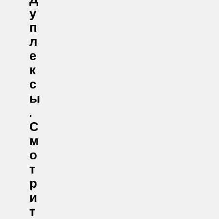
У
П
Л
Е
К
С
Ы
.
С
М
О
Т
Р
И
Т