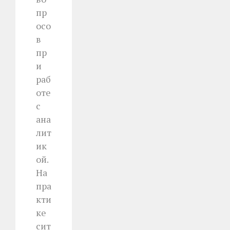
пр
осо
в
пр
и
раб
оте
с
ана
лит
ик
ой.
На
пра
кти
ке
сит