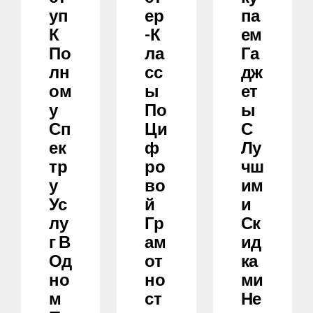
Уп
Ер
Па
К
-к
Ем
По
Ла
Га
Лн
Сс
Дж
Ом
Ы
Ет
У
По
Ы
Сп
Ци
С
Ек
Ф
Лу
Тр
Ро
Чш
У
Во
Им
Ус
Й
И
Лу
Гр
Ск
Г В
Ам
Ид
Од
От
Ка
Но
Но
Ми
М
Ст
Не