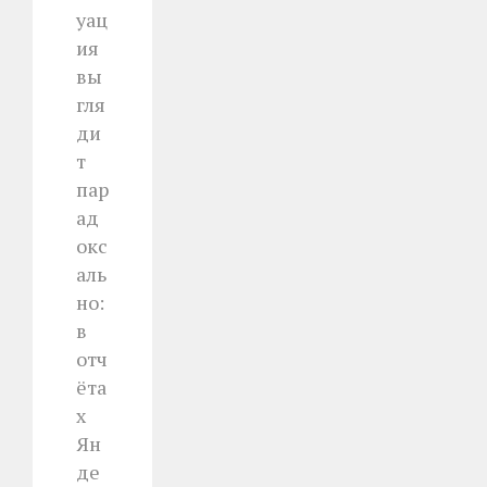
уац
ия
вы
гля
ди
т
пар
ад
окс
аль
но:
в
отч
ёта
х
Ян
де