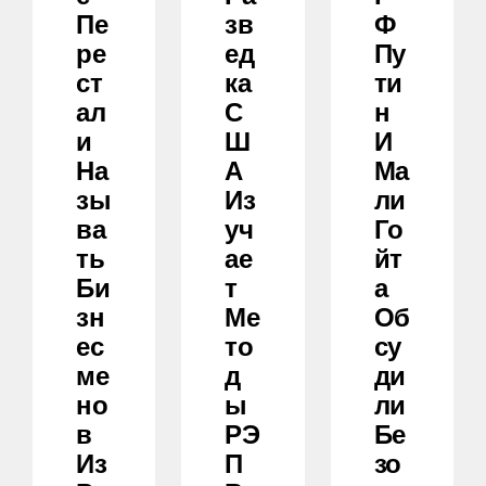
Пе
Зв
Ф
Ре
Ед
Пу
Ст
Ка
Ти
Ал
С
Н
И
Ш
И
На
А
Ма
Зы
Из
Ли
Ва
Уч
Го
Ть
Ае
Йт
Би
Т
А
Зн
Ме
Об
Ес
То
Су
Ме
Д
Ди
Но
Ы
Ли
В
РЭ
Бе
Из
П
Зо