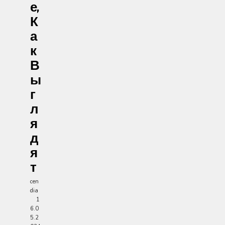
Е,
К
А
К
В
Ы
Г
Л
Я
Д
Я
Т
cen
dia
1
6.0
5.2