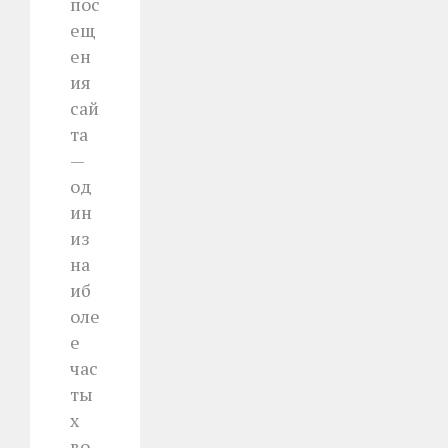
пос
ещ
ен
ия
сай
та
—
од
ин
из
на
иб
оле
е
час
ты
х
во