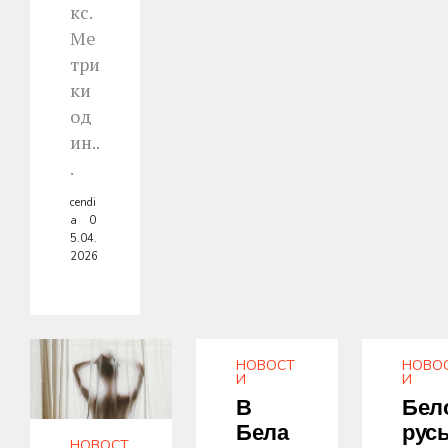
кс.
Ме
три
ки
од
ин..
.
cendi
a
0
5.04.
2026
НОВОСТ
НОВО
И
И
В
Бел
Бела
Рус
НОВОСТ