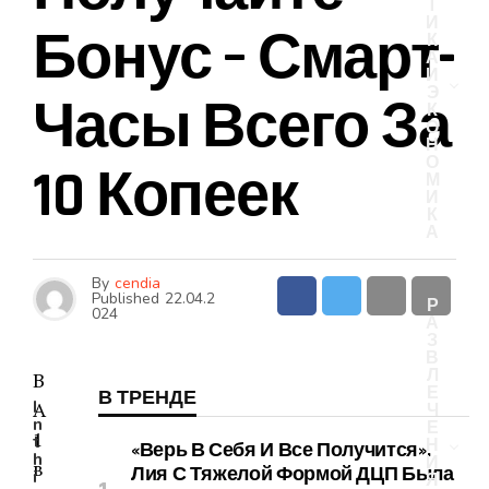
Т
И
Бонус – Смарт-
К
А
И
Э
Часы Всего За
К
О
Н
О
10 Копеек
М
И
К
А
By
cendia
Published
22.04.2
Р
024
А
З
В
Л
В
Е
В ТРЕНДЕ
I
А
Ч
n
Е
1
t
Н
«Верь В Себя И Все Получится».
h
И
в
Лия С Тяжелой Формой ДЦП Была
i
Я