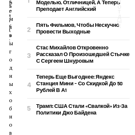
s
р
Моделью, Отличницей, А Теперь
И
a
О
Преподает Английский
е
r
Т
t
Д
м
i
Ы
Пять Фильмов, Чтобы Нескучно
c
я
Х
l
Провести Выходные
в
e
:
ы
Стас Михайлов Откровенно
г
Рассказал О Произошедшей Стычке
о
С Сергеем Шнуровым
д
н
Теперь Еще Выгоднее: Яндекс
ы
Станция Мини – Со Скидкой До 50
Рублей В А1
х
о
Трамп: США Стали «свалкой» Из-За
б
Политики Джо Байдена
н
о
в