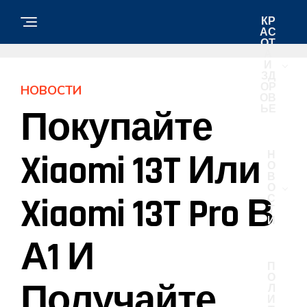
КР
АС
ОТ
А
И
ЗД
ОР
НОВОСТИ
ОВ
ЬЕ
Покупайте
Xiaomi 13T Или
Н
О
В
О
Xiaomi 13T Pro В
С
Т
И
А1 И
П
О
Получайте
Л
И