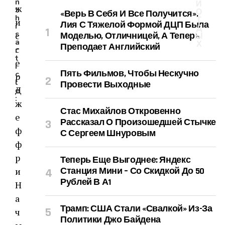
n
И
ж
t
О
«Верь В Себя И Все Получится».
h
Т
и
Лия С Тяжелой Формой ДЦП Была
i
Д
s
с
Моделью, Отличницей, А Теперь
Ы
a
Х
Преподает Английский
с
r
t
е
i
Пять Фильмов, Чтобы Нескучно
c
р
l
Провести Выходные
Д
e
:
ж
Стас Михайлов Откровенно
е
Рассказал О Произошедшей Стычке
ф
С Сергеем Шнуровым
ф
р
Теперь Еще Выгоднее: Яндекс
и
Станция Мини – Со Скидкой До 50
Рублей В А1
Н
а
Трамп: США Стали «свалкой» Из-За
ч
Политики Джо Байдена