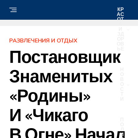
КР
АС
ОТ
А
И
ЗД
ОР
РАЗВЛЕЧЕНИЯ И ОТДЫХ
ОВ
ЬЕ
Постановщик
Знаменитых
Н
О
В
О
«Родины»
С
Т
И
И «Чикаго
П
О
В Огне» Начал
Л
И