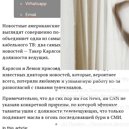
Whatsapp
Email
Новостные американские телеканалы Fox News и CNN
выглядят совершенно по-разному, однако из
объединяет одна из самых громких новостей для
кабельного ТВ: два самых узнаваемых лица кабельных
новостей — Такер Карлсон и Дон Лемон — покинули
должности ведущих.
Карлсон и Лемон присоединились к списку других
известных дикторов новостей, которые, вероятнее
Лабиопластика: Гармония Ф
всего, потеряли любимую и узнаваемую работу из-за
разногласий с главами телеканалов.
В Беларуси Показали Произв
Минске На Треть Дешевле
Примечательно, что до сих пор ни Fox News, ни CNN не
указали конкретной причины, по которой эфирные
Белорусы За 2 Рубля Могут П
таланты ушли с должности телевещующих, что только
Делать?
подливает масла в огонь последовавшей бури в СМИ.
«А1 Прайм» – Получите Досту
In this article: