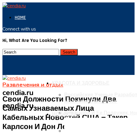
HOME
Connect with us
Hi, What Are You Looking For?
КРАСОТА И ЗДОРОВЬЕ
Развлечения и отдых
cendia.ru
Российские Ученые Разрабо
Свои Должности Покинули Два
Молочные Продукты
cendia.ru
Самых Узнаваемых Лица
Для Барби И Ее Подружек. Ma
НОВОСТИ
Кабельных Новостей США — Такер
Одежды
Карлсон И Дон Лемон
В ВОЗ Рассказали О Резком Р