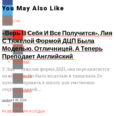
You May Also Like
НОВОСТИ
«Верь В Себя И Все Получится». Лия
Flipboard
С Тяжелой Формой ДЦП Была
Reddit
Моделью, Отличницей, А Теперь
Преподает Английский
Pinterest
У Лии — тяжелая форма ДЦП, она передвигается
на коляске. Но была моделью и танцевала. Ее
Whatsapp
хотели отправить в школу для умственно
отсталых детей....
Whatsapp
cendia
16.05.2024
Email
РАЗВЛЕЧЕНИЯ И ОТДЫХ