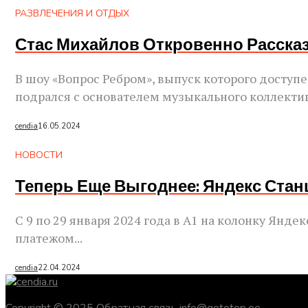
РАЗВЛЕЧЕНИЯ И ОТДЫХ
Стас Михайлов Откровенно Расск
В шоу «Вопрос Ребром», выпуск которого доступ
подрался с основателем музыкального коллектив
cendia
16.05.2024
НОВОСТИ
Теперь Еще Выгоднее: Яндекс Станц
С 9 по 29 января 2024 года в А1 на колонку Янд
платежом...
cendia
22.04.2024