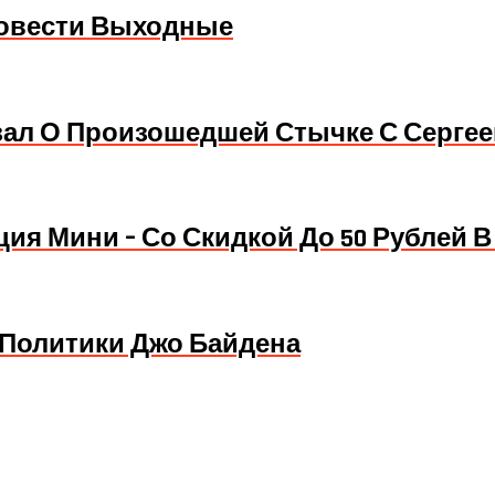
ровести Выходные
азал О Произошедшей Стычке С Серг
ия Мини – Со Скидкой До 50 Рублей В
 Политики Джо Байдена