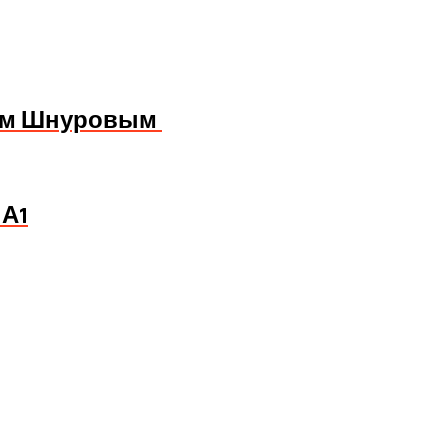
еем Шнуровым
 А1