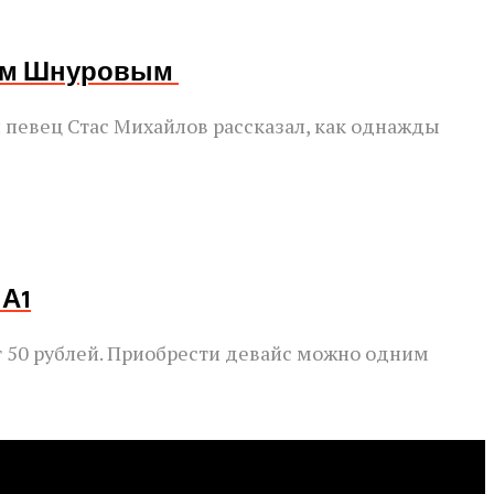
еем Шнуровым
 певец Стас Михайлов рассказал, как однажды
 А1
ет 50 рублей. Приобрести девайс можно одним