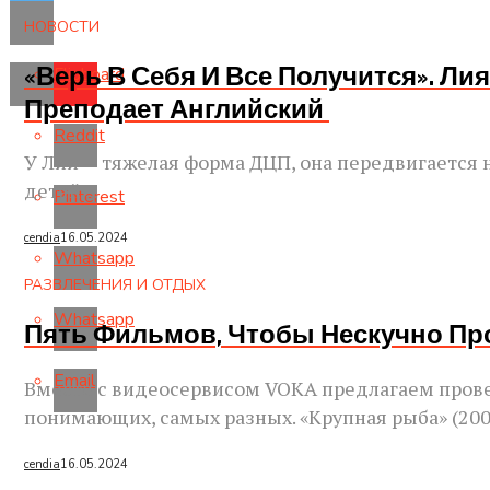
НОВОСТИ
«Верь В Себя И Все Получится». Л
Flipboard
Преподает Английский
Reddit
У Лии — тяжелая форма ДЦП, она передвигается н
детей....
Pinterest
cendia
16.05.2024
Whatsapp
РАЗВЛЕЧЕНИЯ И ОТДЫХ
Whatsapp
Пять Фильмов, Чтобы Нескучно П
Email
Вместе с видеосервисом VOKA предлагаем прове
понимающих, самых разных. «Крупная рыба» (2003
cendia
16.05.2024