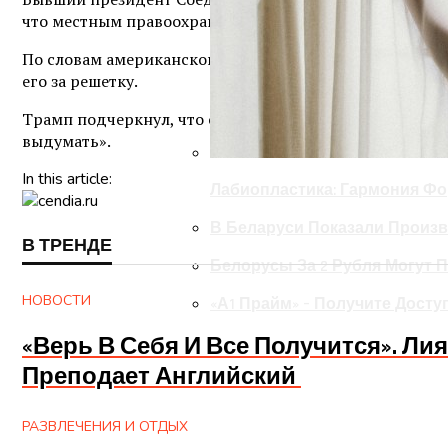
что местным правоохранительным органам надо обвин
По словам американского шоумена и бизнесмена, Джо 
его за решетку.
Трамп подчеркнул, что со стороны это выглядит так, 
выдумать».
In this article:
Лабиопластика: Гармония Ф
В Беларуси Показали Произв
В ТРЕНДЕ
Белорусы За 2 Рубля Могут П
НОВОСТИ
«А1 Прайм» – Получите Досту
«Верь В Себя И Все Получится». Л
Преподает Английский
РАЗВЛЕЧЕНИЯ И ОТДЫХ