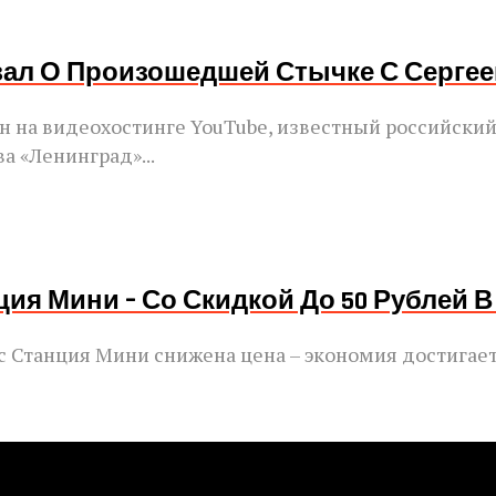
азал О Произошедшей Стычке С Серг
ен на видеохостинге YouTube, известный российский
а «Ленинград»...
ия Мини – Со Скидкой До 50 Рублей В
екс Станция Мини снижена цена – экономия достига