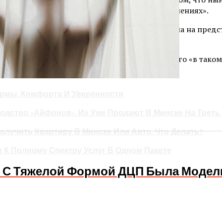
ить бизнесмена «во всех возможных преступлениях».
Байден так сильно боится конкуренции Трампа на предс
будто Байден хочет, чтобы полиция обвинила его «в тако
ормы, Комфорта И Уверенности
одство «айфонов». Их Уже Продают В Минске На Треть
олучить Квартиру В Минске Или Авто. Что Делать?
п К Полному Спектру Услуг В Одном Пакете
ия С Тяжелой Формой ДЦП Была Модел