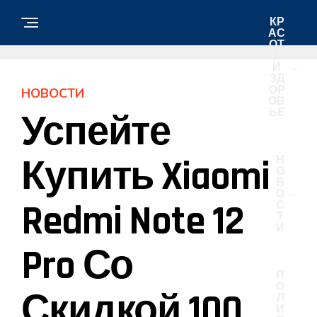
КР
АС
ОТ
А
И
ЗД
ОР
НОВОСТИ
ОВ
ЬЕ
Успейте
Купить Xiaomi
Н
О
В
О
Redmi Note 12
С
Т
И
Pro Со
П
О
Скидкой 100
Л
И