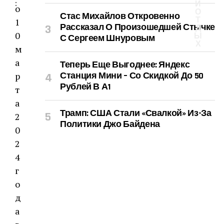
:
И
о
О
Стас Михайлов Откровенно
Т
1
Рассказал О Произошедшей Стычке
Д
0
Ы
С Сергеем Шнуровым
Х
м
а
Теперь Еще Выгоднее: Яндекс
р
Станция Мини – Со Скидкой До 50
Рублей В А1
т
а
Трамп: США Стали «свалкой» Из-За
2
Политики Джо Байдена
0
2
4
г
о
д
а