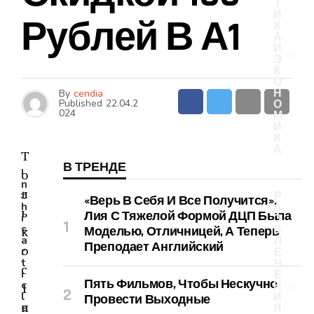
Т
И
Рублей В А1
К
А
И
Э
К
О
Н
By
cendia
Published
22.04.2
О
024
М
И
К
А
Т
В ТРЕНДЕ
I
о
n
л
t
Р
«Верь В Себя И Все Получится».
h
А
ь
Лия С Тяжелой Формой ДЦП Была
i
З
s
к
В
Моделью, Отличницей, А Теперь
a
Л
Преподает Английский
о
r
Е
t
Ч
с
i
Е
Пять Фильмов, Чтобы Нескучно
c
Н
1
l
И
Провести Выходные
п
e
Я