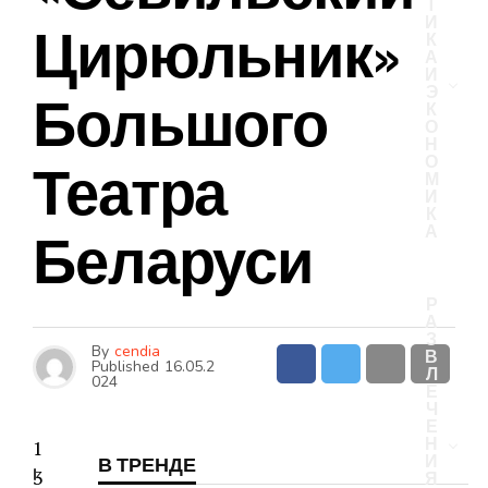
Т
И
Цирюльник»
К
А
И
Э
Большого
К
О
Н
О
Театра
М
И
К
А
Беларуси
Р
А
З
By
cendia
В
Published
16.05.2
Л
024
Е
Ч
Е
Н
1
И
В ТРЕНДЕ
I
3
Я