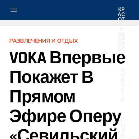
КР
АС
ОТ
А
И
ЗД
ОР
РАЗВЛЕЧЕНИЯ И ОТДЫХ
ОВ
ЬЕ
VOKA Впервые
Покажет В
Н
О
В
О
Прямом
С
Т
И
Эфире Оперу
П
О
«Севильский
Л
И