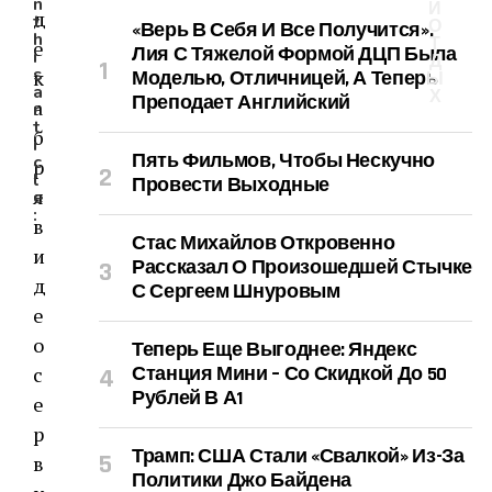
n
И
д
t
О
«Верь В Себя И Все Получится».
h
Т
е
Лия С Тяжелой Формой ДЦП Была
i
Д
s
к
Моделью, Отличницей, А Теперь
Ы
a
Х
Преподает Английский
а
r
t
б
i
Пять Фильмов, Чтобы Нескучно
c
р
l
Провести Выходные
я
e
:
в
Стас Михайлов Откровенно
и
Рассказал О Произошедшей Стычке
д
С Сергеем Шнуровым
е
о
Теперь Еще Выгоднее: Яндекс
с
Станция Мини – Со Скидкой До 50
Рублей В А1
е
р
Трамп: США Стали «свалкой» Из-За
в
Политики Джо Байдена