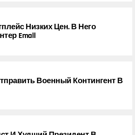
плейс Низких Цен. В Него
тер Emall
Отправить Военный Контингент В
ист И Худший Президент В