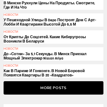
В Минске Рухнули Цены На Продукты. Смотрите,
Где И На Что
НОВОСТИ
У Пешеходной Улицы В Depo Построят Дом С Арт-
Лобби И Квартирами Высотой До 6,6 М
НОВОСТИ
От Крипты До Соцсетей. Какие Киберугрозы
Возникли В Беларуси
НОВОСТИ
До «сотни» За 5,1 Секунды. В Минск Приехал
Мощный Электрокар Nissan Ariya
НОВОСТИ
Как В Париже И Гонконге. В Новой Боровой
Появятся Квартиры В 20 «квадратов»
MORE POSTS