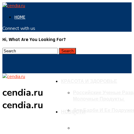
HOME
Connect with us
Hi, What Are You Looking For?
КРАСОТА И ЗДОРОВЬЕ
cendia.ru
Российские Ученые Раз
Молочные Продукты
cendia.ru
Для Барби И Ее Подружек
НОВОСТИ
Одежды
В ВОЗ Рассказали О Резк