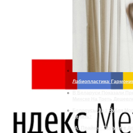
Лабиопластика: Гармони
В Беларуси Показали Пр
Минске На Треть Дешевл
Белорусы За 2 Рубля Мог
Делать?
«А1 Прайм» – Получите Д